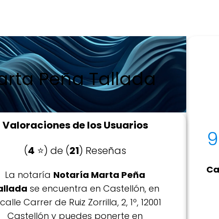
arta Peña Tallada
Valoraciones de los Usuarios
9
(
4
⭐️) de (
21
) Reseñas
Car
La notaría
Notaría Marta Peña
allada
se encuentra en Castellón, en
 calle Carrer de Ruiz Zorrilla, 2, 1º, 12001
Castellón y puedes ponerte en