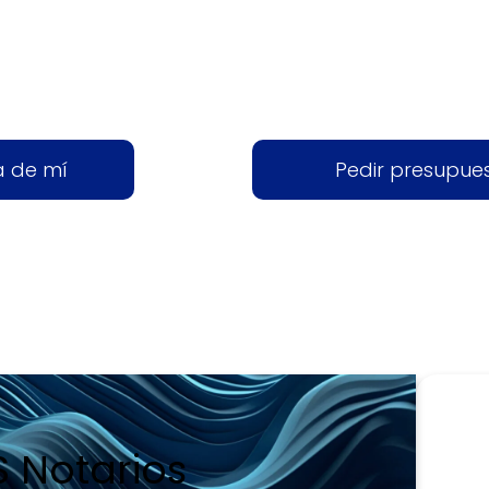
a de mí
Pedir presupue
S Notarios