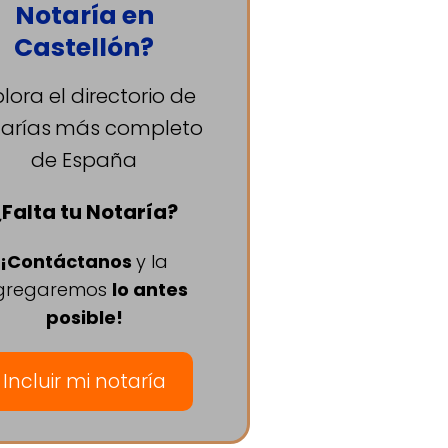
Notaría en
Castellón?
plora el directorio de
arías
más completo
de España
¿Falta tu Notaría?
¡Contáctanos
y la
gregaremos
lo antes
posible!
Incluir mi notaría