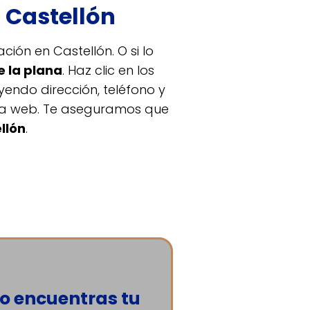
 Castellón
ión en Castellón. O si lo
e la plana
. Haz clic en los
endo dirección, teléfono y
tra web. Te aseguramos que
llón
.
o encuentras tu