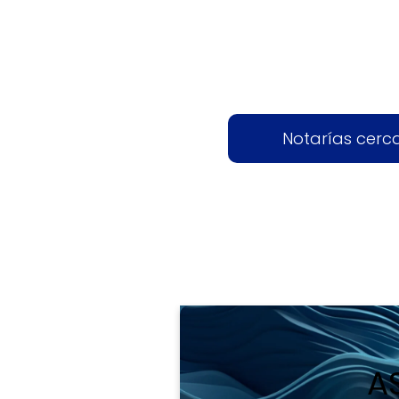
Notarías cerc
A