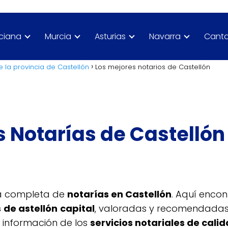
nciana
Murcia
Asturias
Navarra
Canta
e la provincia de Castellón
Los mejores notarios de Castellón
 Notarías de Castellón
ía completa de
notarías en Castellón
. Aquí encon
s
de astellón
capital
, valoradas y recomendadas p
 información de los
servicios notariales de cali