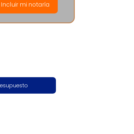
Incluir mi notaría
resupuesto