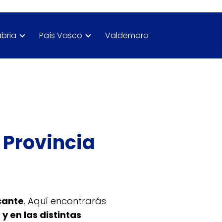
bria
País Vasco
Valdemoro
Provincia
icante
. Aquí encontrarás
 y en las distintas