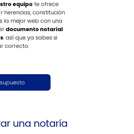
stro equipo
te ofrece
r herencias, constitución
os la mejor web con una
er
documento notarial
es
. así que ya sabes si
ar correcto.
esupuesto
rar una notaría