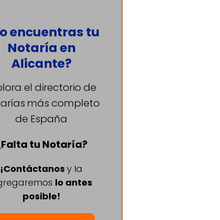
o encuentras tu
Notaría en
Alicante?
plora el directorio de
arías
más completo
de España
¿Falta tu Notaría?
¡Contáctanos
y la
gregaremos
lo antes
posible!