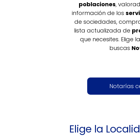
poblaciones
, valora
información de los
serv
de sociedades, comprav
lista actualizada de
pr
que necesites. Elige l
buscas
No
Notarías c
Elige la Local