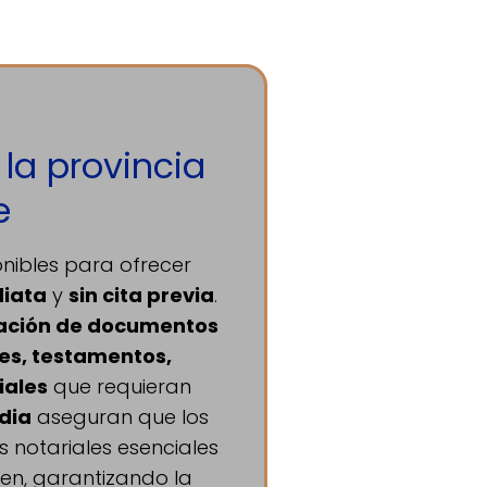
 la provincia
e
nibles para ofrecer
diata
y
sin cita previa
.
ación de documentos
es, testamentos,
iales
que requieran
dia
aseguran que los
 notariales esenciales
en, garantizando la