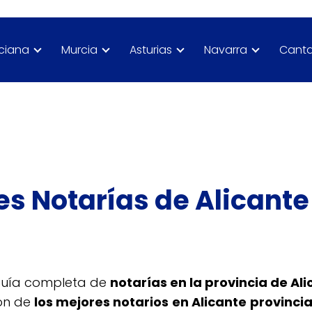
nciana
Murcia
Asturias
Navarra
Canta
es Notarías de Alicante
 guía completa de
notarías en la provincia de Al
ión de
los mejores notarios
en Alicante
provincia