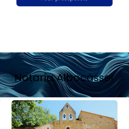
Notaría Albocàsser