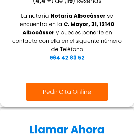
(
4,4
⭐️) de (
19
) Reseñas
La notaría
Notaría Albocàsser
se
encuentra en la
C. Mayor, 31, 12140
Albocàsser
y puedes ponerte en
contacto con ella en el siguiente número
de Teléfono
964 42 83 52
Pedir Cita Online
Llamar Ahora