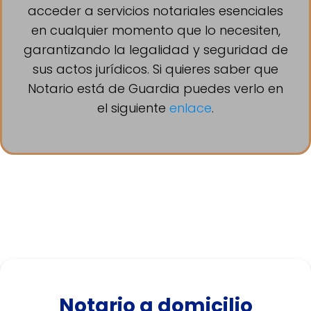
acceder a servicios notariales esenciales
en cualquier momento que lo necesiten,
garantizando la legalidad y seguridad de
sus actos jurídicos. Si quieres saber que
Notario está de Guardia puedes verlo en
el siguiente
enlace
.
Notario a domicilio