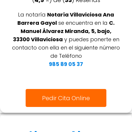
(
4,9
⭐️) de (
33
) Reseñas
La notaría
Notaría Villaviciosa Ana
Barrera Gayol
se encuentra en la
C.
Manuel Álvarez Miranda, 5, bajo,
33300 Villaviciosa
y puedes ponerte en
contacto con ella en el siguiente número
de Teléfono
985 89 05 37
Pedir Cita Online